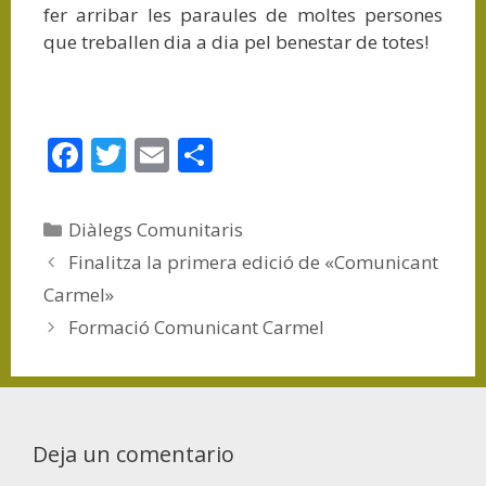
fer arribar les paraules de moltes persones
que treballen dia a dia pel benestar de totes!
F
T
E
C
ac
w
m
o
e
itt
ai
m
Diàlegs Comunitaris
b
er
l
p
Finalitza la primera edició de «Comunicant
o
ar
Carmel»
o
ti
Formació Comunicant Carmel
k
r
Deja un comentario