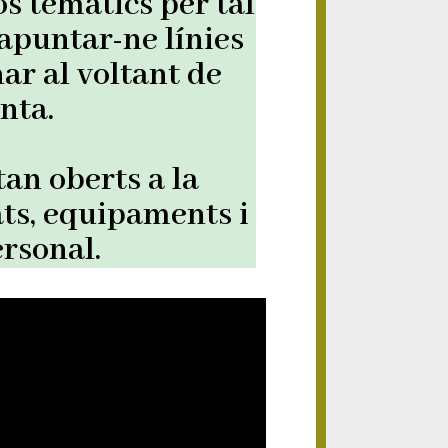
os temàtics per tal
 apuntar-ne línies
nar al voltant de
unta.
tan oberts a la
ats, equipaments i
ersonal.