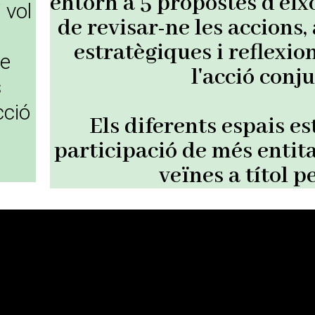
entorn a 5 propostes d'eix
 vol
de revisar-ne les accions,
m
estratègiques i reflexio
de
l'acció conj
s
cció
Els diferents espais es
participació de més entit
veïnes a títol p